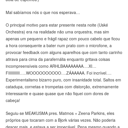
Mal sabíamos nós o que nos esperava…
O principal motivo para estar presente nesta noite (Uské
Orchestra) era na realidade não uma orquestra, mas sim
apenas um pequeno e frágil rapaz com pouco cabelo que ficou
a hora consequente a bater num prato com o microfone, a
provocar feedback com alguns aparelhos que com tanto carinho
atirava para cima da parafernália enquanto gritava coisas
incompreensíveis como ARHLBAAAAAAAA….XI…
FIIIIIIIIII…..WOOOOOOOOOO….ZÁAAAAA. Foi incrível….
Experimentalismo bizarro puro, com insanidade total. Saltos em
catadupa, cornetas e trompetas com distorção, extremamente
interessante e quase quase que não fiquei com dores de
cabeça!
Seguiu-se MEAKUSMA pres. Matmos + Zeena Parkins, eles
próprios que tocaram com a Bjork várias vezes. Não poderia
descer mais, e estava a ser impecável. Pena mesmo quando a