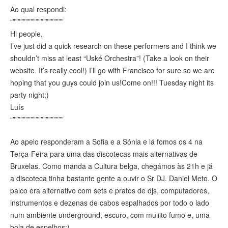
Ao qual respondi:
“””””””””””””””””””””
Hi people,
I’ve just did a quick research on these performers and I think we
shouldn’t miss at least “Uské Orchestra”! (Take a look on their
website. It’s really cool!) I’ll go with Francisco for sure so we are
hoping that you guys could join us!Come on!!! Tuesday night its
party night;)
Luís
“””””””””””””””””””””
Ao apelo responderam a Sofia e a Sónia e lá fomos os 4 na
Terça-Feira para uma das discotecas mais alternativas de
Bruxelas. Como manda a Cultura belga, chegámos às 21h e já
a discoteca tinha bastante gente a ouvir o Sr DJ. Daniel Meto. O
palco era alternativo com sets e pratos de djs, computadores,
instrumentos e dezenas de cabos espalhados por todo o lado
num ambiente underground, escuro, com muiiito fumo e, uma
bola de espelhos:)