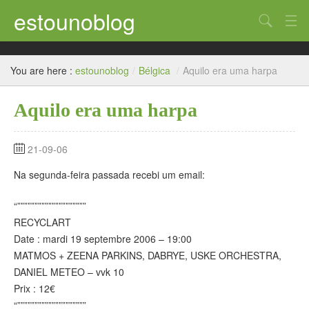
estounoblog
Search
Uncategorized
You are here :
estounoblog
/
Bélgica
/
Aquilo era uma harpa
Bélgica
Aquilo era uma harpa
França – Paris
Suiça – Genève
21-09-06
Brasil
Na segunda-feira passada recebi um email:
América do Sul
“””””””””””””””””””””
RECYCLART
Date : mardi 19 septembre 2006 – 19:00
MATMOS + ZEENA PARKINS, DABRYE, USKE ORCHESTRA,
DANIEL METEO – vvk 10
Prix : 12€
“””””””””””””””””””””