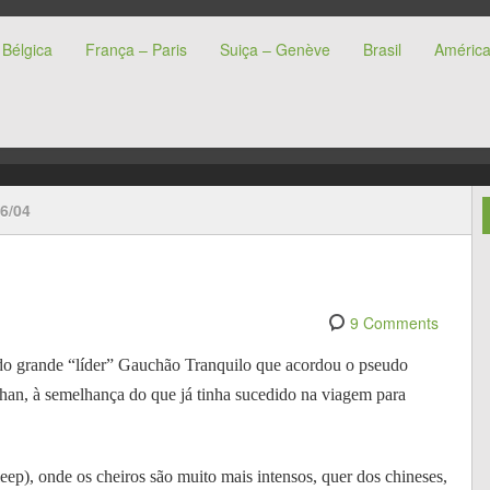
Bélgica
França – Paris
Suiça – Genève
Brasil
América
s
6/04
9 Comments
do grande “líder” Gauchão Tranquilo que acordou o pseudo
han, à semelhança do que já tinha sucedido na viagem para
eep), onde os cheiros são muito mais intensos, quer dos chineses,