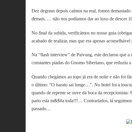
Dez degraus depois caímos na real, fomos demasiado r
demais, … não nos podíamos dar ao luxo de descer 1
No final da subida, verificámos no nosso guia (obrig
acabado de realizar, mas que era apenas aconsel
Na “flash interview” de Paivung, este declarou que a 
constantes piadas do Gnomo Siberiano, que reduziu a
Quando chegámos ao topo já era de noite e não foi fáci
o último: “O barato sai longe…”. No hotel foi a louc
quando de repente se ouve da boca da recepcionista
parto esta m&$#a toda!!!… Contrariados, lá seguimos 
passado…