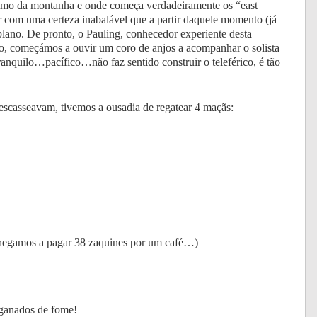
cimo da montanha e onde começa verdadeiramente os “east
r com uma certeza inabalável que a partir daquele momento (já
lano. De pronto, o Pauling, conhecedor experiente desta
o, começámos a ouvir um coro de anjos a acompanhar o solista
nquilo…pacífico…não faz sentido construir o teleférico, é tão
 escasseavam, tivemos a ousadia de regatear 4 maçãs:
 chegamos a pagar 38 zaquines por um café…)
ganados de fome!