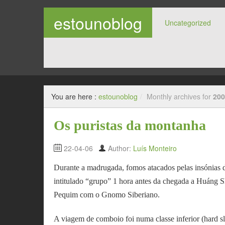
estounoblog
Uncategorized
diários e montes de cenas mesmo super espectaculare
You are here :
estounoblog
/
Monthly archives for
200
Os puristas da montanha
22-04-06
Author:
Luís Monteiro
Durante a madrugada, fomos atacados pelas insónias 
intitulado “grupo” 1 hora antes da chegada a Huáng S
Pequim com o Gnomo Siberiano.
A viagem de comboio foi numa classe inferior (hard sl