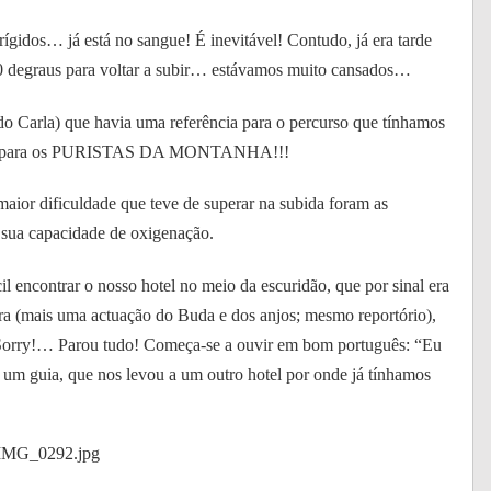
ígidos… já está no sangue! É inevitável! Contudo, já era tarde
0 degraus para voltar a subir… estávamos muito cansados…
ado Carla) que havia uma referência para o percurso que tínhamos
hável para os PURISTAS DA MONTANHA!!!
maior dificuldade que teve de superar na subida foram as
 sua capacidade de oxigenação.
l encontrar o nosso hotel no meio da escuridão, que por sinal era
ura (mais uma actuação do Buda e dos anjos; mesmo reportório),
: Sorry!… Parou tudo! Começa-se a ouvir em bom português: “Eu
um guia, que nos levou a um outro hotel por onde já tínhamos