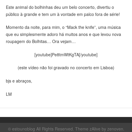
Este animal do bolhinhas deu um belo concerto, divertiu o
público à grande e tem um à vontade em palco fora de série!
Momento da noite, para mim, o “Mack the knife”, uma música
que eu simplesmente adoro há muitos anos e que levou nova
roupagem do Bolhitas… Ora vejam…
[youtube]Pe8tmWtKgTA[/youtube]
(este vídeo não foi gravado no concerto em Lisboa)
bjs e abraços,
LM
©
estounoblog
All Rights Reserved. Theme zAlive by
zenoven
.