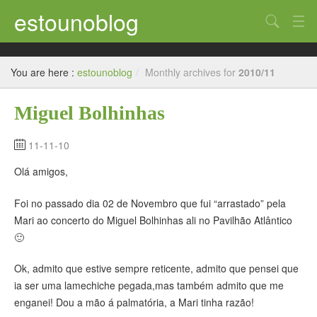
estounoblog
Search
Uncategorized
You are here :
estounoblog
/
Monthly archives for
2010/11
Bélgica
Miguel Bolhinhas
França – Paris
Suiça – Genève
11-11-10
Olá amigos,
Brasil
América do Sul
Foi no passado dia 02 de Novembro que fui “arrastado” pela
Mari ao concerto do Miguel Bolhinhas ali no Pavilhão Atlântico
🙂
Ok, admito que estive sempre reticente, admito que pensei que
ia ser uma lamechiche pegada,mas também admito que me
enganei! Dou a mão á palmatória, a Mari tinha razão!