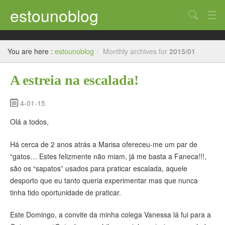
estounoblog
Search
Uncategorized
You are here :
estounoblog
/
Monthly archives for
2015/01
Bélgica
A estreia na escalada!
França – Paris
Suiça – Genève
4-01-15
Olá a todos,
Brasil
América do Sul
Há cerca de 2 anos atrás a Marisa ofereceu-me um par de
“gatos… Estes felizmente não miam, já me basta a Faneca!!!,
são os “sapatos” usados para praticar escalada, aquele
desporto que eu tanto queria experimentar mas que nunca
tinha tido oportunidade de praticar.
Este Domingo, a convite da minha colega Vanessa lá fui para a