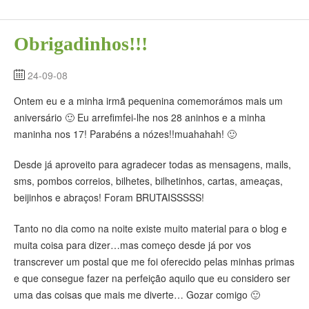
Obrigadinhos!!!
24-09-08
Ontem eu e a minha irmã pequenina comemorámos mais um
aniversário 🙂 Eu arrefimfei-lhe nos 28 aninhos e a minha
maninha nos 17! Parabéns a nózes!!muahahah! 🙂
Desde já aproveito para agradecer todas as mensagens, mails,
sms, pombos correios, bilhetes, bilhetinhos, cartas, ameaças,
beijinhos e abraços! Foram BRUTAISSSSS!
Tanto no dia como na noite existe muito material para o blog e
muita coisa para dizer…mas começo desde já por vos
transcrever um postal que me foi oferecido pelas minhas primas
e que consegue fazer na perfeição aquilo que eu considero ser
uma das coisas que mais me diverte… Gozar comigo 🙂