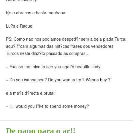
bjs e abracos e hasta manhana
Lu?s e Raquel
PS: Como nao nos podiamos desped?r sem a bela piada Turca,
aqu? f?cam algumas das mit?cas frases dos vendedores
Turcos neste diaz?to passado as compras…
– Excuse me, nice to see you aga?n beautiful lady!
– Do you wanna see? Do you wanna try ? Wanna buy ?
e a ma?s d?recta e brutal:
– Hi, would you l?ke to spend some money?
De papo para o ar!!