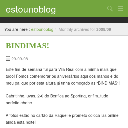
estounoblog
Search
Uncategorized
You are here :
estounoblog
/
Monthly archives for
2008/09
Bélgica
BINDIMAS!
França – Paris
Suiça – Genève
29-09-08
Este fim-de-semana fui para Vila Real com a minha mais que
Brasil
tudo! Fomos comemorar os aniversários aqui dos manos e do
América do Sul
meu pai que por esta altura já tinha começado as “BINDIMAS”!
Cabritinho, uvas, 2-0 do Benfica ao Sporting, enfim..tudo
perfeito!ehehe
A fotos estão no cartão da Raquel e prometo colocá-las online
ainda esta noite!