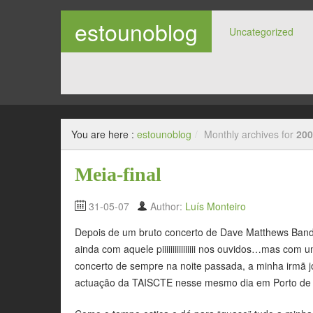
estounoblog
Uncategorized
diários e montes de cenas mesmo super espectaculare
You are here :
estounoblog
/
Monthly archives for
200
Meia-final
31-05-07
Author:
Luís Monteiro
Depois de um bruto concerto de Dave Matthews Band, 
ainda com aquele piiiiiiiiiiiiiiii nos ouvidos…mas co
concerto de sempre na noite passada, a minha irmã jo
actuação da TAISCTE nesse mesmo dia em Porto de