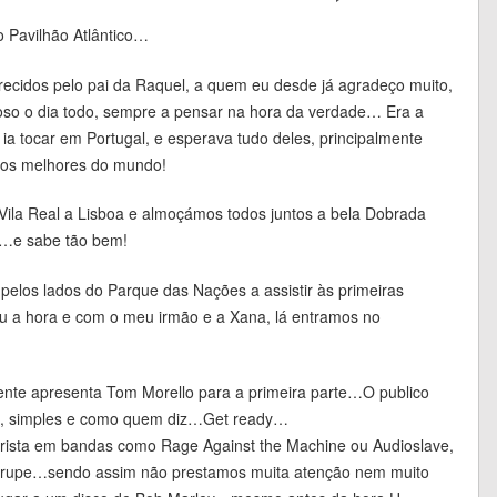
o Pavilhão Atlântico…
erecidos pelo pai da Raquel, a quem eu desde já agradeço muito,
voso o dia todo, sempre a pensar na hora da verdade… Era a
 ia tocar em Portugal, e esperava tudo deles, principalmente
dos melhores do mundo!
ila Real a Lisboa e almoçámos todos juntos a bela Dobrada
…e sabe tão bem!
pelos lados do Parque das Nações a assistir às primeiras
u a hora e com o meu irmão e a Xana, lá entramos no
te apresenta Tom Morello para a primeira parte…O publico
os, simples e como quem diz…Get ready…
rista em bandas como Rage Against the Machine ou Audioslave,
a trupe…sendo assim não prestamos muita atenção nem muito