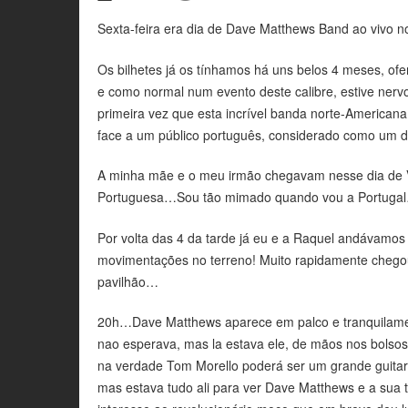
Sexta-feira era dia de Dave Matthews Band ao vivo n
Os bilhetes já os tínhamos há uns belos 4 meses, of
e como normal num evento deste calibre, estive ner
primeira vez que esta incrível banda norte-Americana
face a um público português, considerado como um 
A minha mãe e o meu irmão chegavam nesse dia de V
Portuguesa…Sou tão mimado quando vou a Portugal
Por volta das 4 da tarde já eu e a Raquel andávamos 
movimentações no terreno! Muito rapidamente chego
pavilhão…
20h…Dave Matthews aparece em palco e tranquilamen
nao esperava, mas la estava ele, de mãos nos bols
na verdade Tom Morello poderá ser um grande guitar
mas estava tudo ali para ver Dave Matthews e a su