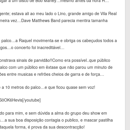
 lugar a um disco de Bob Marley…mesmo antes da hora H…
 gente; estava ali ao meu lado o Lino, grande amigo de Vila Real
rimeira vez…Dave Matthews Band parecia mentira tamanha
 palco…a Raquel movimenta-se e obriga os cabeçudos todos a
igos…o concerto foi inacreditável…
nstrava sinais de parvidão!!Como era possível..que público
alco com um público em êxtase que não parou um minuto de
ções entre musicas e refrões cheios de garra e de força…
e a 10 metros do palco…e que ficou quase sem voz!
vS0OK6Hevis[/youtube]
undo para mim, e sem dúvida a alma do grupo deu show em
…a sua boa disposição contagia o publico, e mascar pastilha
 daquela forma, é prova da sua descontracção!