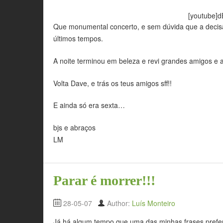
[youtube]d
Que monumental concerto, e sem dúvida que a decisão
últimos tempos.
A noite terminou em beleza e revi grandes amigos e
Volta Dave, e trás os teus amigos sff!!
E ainda só era sexta…
bjs e abraços
LM
Parar é morrer!!!
28-05-07
Author:
Luís Monteiro
Já há algum tempo que uma das minhas frases preferi