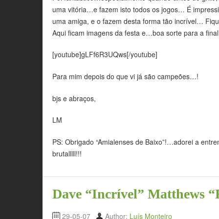
uma vitória…e fazem isto todos os jogos… É impress
uma amiga, e o fazem desta forma tão incrível… Fiqu
Aqui ficam imagens da festa e…boa sorte para a final
[youtube]gLFf6R3UQws[/youtube]
Para mim depois do que vi já são campeões…!
bjs e abraços,
LM
PS: Obrigado “Amialenses de Baixo”!…adorei a entre
brutalllll!!!
Dave “Incrível” Matthews “
29-05-07
Author:
Luís Monteiro