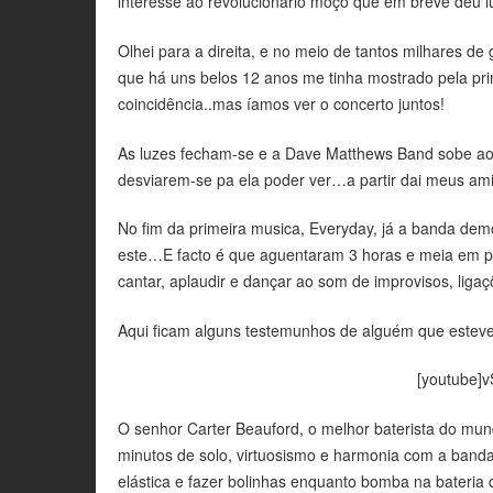
interesse ao revolucionário moço que em breve deu
Olhei para a direita, e no meio de tantos milhares de
que há uns belos 12 anos me tinha mostrado pela p
coincidência..mas íamos ver o concerto juntos!
As luzes fecham-se e a Dave Matthews Band sobe ao
desviarem-se pa ela poder ver…a partir dai meus am
No fim da primeira musica, Everyday, já a banda demo
este…E facto é que aguentaram 3 horas e meia em p
cantar, aplaudir e dançar ao som de improvisos, liga
Aqui ficam alguns testemunhos de alguém que estev
[youtube]
O senhor Carter Beauford, o melhor baterista do m
minutos de solo, virtuosismo e harmonia com a banda
elástica e fazer bolinhas enquanto bomba na bateria