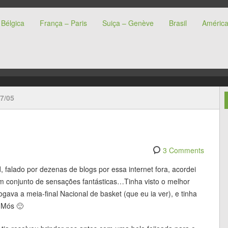
Bélgica
França – Paris
Suiça – Genève
Brasil
América
s
7/05
3 Comments
falado por dezenas de blogs por essa internet fora, acordei
m um conjunto de sensações fantásticas…Tinha visto o melhor
gava a meia-final Nacional de basket (que eu ia ver), e tinha
 Mós 🙂