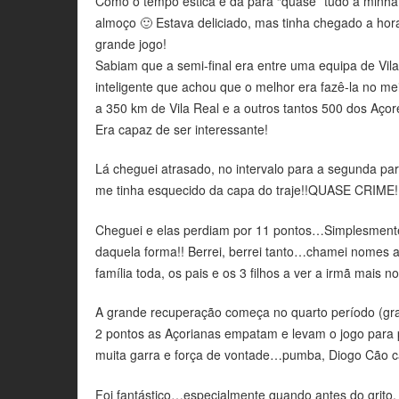
Como o tempo estica e dá para “quase” tudo a minha 
almoço 🙂 Estava deliciado, mas tinha chegado a hor
grande jogo!
Sabiam que a semi-final era entre uma equipa de Vi
inteligente que achou que o melhor era fazê-la no m
a 350 km de Vila Real e a outros tantos 500 dos Aço
Era capaz de ser interessante!
Lá cheguei atrasado, no intervalo para a segunda pa
me tinha esquecido da capa do traje!!QUASE CRIME!
Cheguei e elas perdiam por 11 pontos…Simplesmente 
daquela forma!! Berrei, berrei tanto…chamei nomes 
família toda, os pais e os 3 filhos a ver a irmã mais no
A grande recuperação começa no quarto período (gr
2 pontos as Açorianas empatam e levam o jogo para 
muita garra e força de vontade…pumba, Diogo Cão cari
Foi fantástico…especialmente quando antes do grito, 