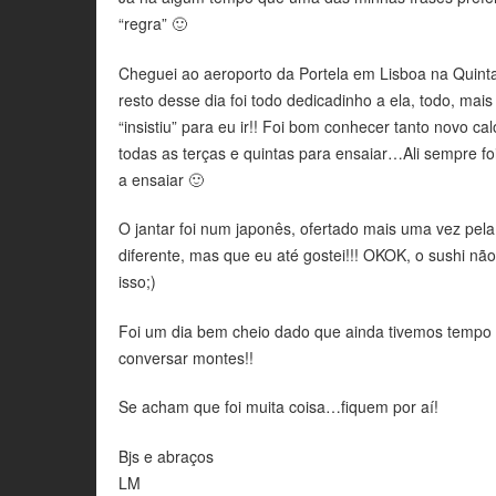
“regra” 🙂
Cheguei ao aeroporto da Portela em Lisboa na Quinta
resto desse dia foi todo dedicadinho a ela, todo, ma
“insistiu” para eu ir!! Foi bom conhecer tanto novo ca
todas as terças e quintas para ensaiar…Ali sempre f
a ensaiar 🙂
O jantar foi num japonês, ofertado mais uma vez pel
diferente, mas que eu até gostei!!! OKOK, o sushi nã
isso;)
Foi um dia bem cheio dado que ainda tivemos tempo p
conversar montes!!
Se acham que foi muita coisa…fiquem por aí!
Bjs e abraços
LM