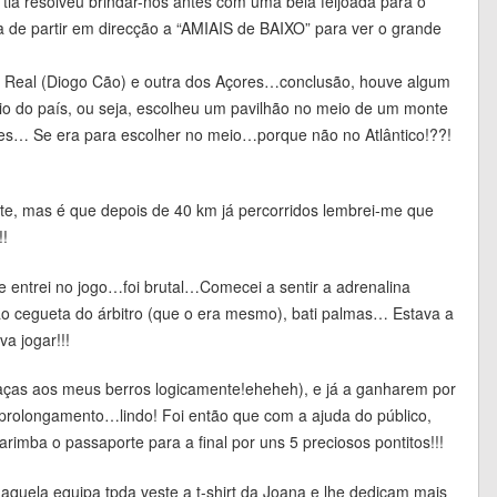
tia resolveu brindar-nos antes com uma bela feijoada para o
a de partir em direcção a “AMIAIS de BAIXO” para ver o grande
la Real (Diogo Cão) e outra dos Açores…conclusão, houve algum
eio do país, ou seja, escolheu um pavilhão no meio de um monte
res… Se era para escolher no meio…porque não no Atlântico!??!
rte, mas é que depois de 40 km já percorridos lembrei-me que
!!
entrei no jogo…foi brutal…Comecei a sentir a adrenalina
ao cegueta do árbitro (que o era mesmo), bati palmas… Estava a
va jogar!!!
aças aos meus berros logicamente!eheheh), e já a ganharem por
prolongamento…lindo! Foi então que com a ajuda do público,
mba o passaporte para a final por uns 5 preciosos pontitos!!!
aquela equipa tpda veste a t-shirt da Joana e lhe dedicam mais