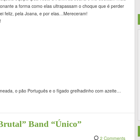
ionante a forma como elas ultrapassam o choque que é perder
ei feliz, pela Joana, e por elas…Mereceram!
!
meada, o pão Português e o fígado grelhadinho com azeite…
Brutal” Band “Único”
2 Comments