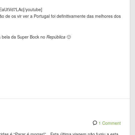
EaUtVd7LAc[/youtube]
 de os vir ver a Portugal foi definitivamente das melhores dos
 a bela da Super Bock no
República
🙂
1 Comment
das é “Parar é morrer!”…Esta última viagem não fugiu a esta