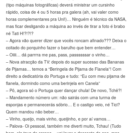
(tipo máquinas fotográficas) deverá ministrar um cursinho
rápido, coisa de 4 ou 5 horas pra galera (ah, vai valer como
horas complementares pra Uni!)… Ninguém é técnico da NASA,
mas ficar desligando a máquina ao invés de tirar a foto é brabo
né Tati H!?!?!?
– Agora vão querer dizer que vocês roncam afinado??? Deixa o
coitado do porquinho fazer o barulho que bem entender…
– Oiiii… dá parrrra me pas, pass, passssssar o vinho…
– Nova atracção da TV: depois do super sucesso das Bananas
de Pijamas… temos a “Beringela de Pijama de Flanela”! Com
direito a dedicatória do Portuga e tudo: “Eu com meu pijama de
flanela, dormindo como uma berinjela em Canela”
– Pô, agora só o Portuga quer dançar chula! De novo, Tchê?!
– Mandamento número um: não sairás com uma turma de
esponjas e permanecerás sóbrio… E o castigo veio, né Tici?
Quem mandou não beber…
– Vinho, queijo, mais vinho, queijinho, e por aí vamos…
– Palova- Oi pessoal, também me diverti muito, Tchau! (Tudo