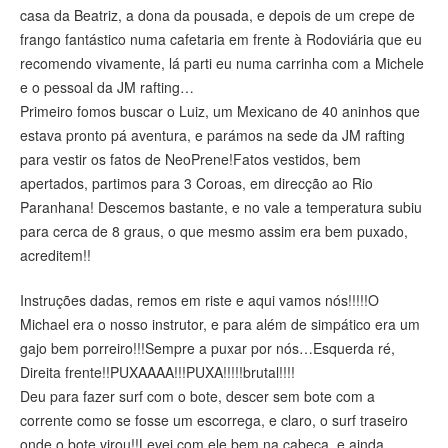
casa da Beatriz, a dona da pousada, e depois de um crepe de
frango fantástico numa cafetaria em frente à Rodoviária que eu
recomendo vivamente, lá parti eu numa carrinha com a Michele
e o pessoal da JM rafting…
Primeiro fomos buscar o Luiz, um Mexicano de 40 aninhos que
estava pronto pá aventura, e parámos na sede da JM rafting
para vestir os fatos de NeoPrene!Fatos vestidos, bem
apertados, partimos para 3 Coroas, em direcção ao Rio
Paranhana! Descemos bastante, e no vale a temperatura subiu
para cerca de 8 graus, o que mesmo assim era bem puxado,
acreditem!!
Instruções dadas, remos em riste e aqui vamos nós!!!!!O
Michael era o nosso instrutor, e para além de simpático era um
gajo bem porreiro!!!Sempre a puxar por nós…Esquerda ré,
Direita frente!!PUXAAAA!!!PUXA!!!!!brutal!!!!
Deu para fazer surf com o bote, descer sem bote com a
corrente como se fosse um escorrega, e claro, o surf traseiro
onde o bote virou!!Levei com ele bem na cabeça, e ainda