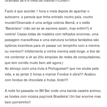
Gramado às 6 e meia da matina!!!!!Lindo!!!
Facto é que acordei 1 hora e meia depois de apanhar o
autocarro, e parecia que tinha entrado noutro país, noutro
mundo!!Gramado é uma antiga colónia Alemã, e o estilo
“Bavariano” (não sei se se escreve assim, mas enfim!!!) é
notório! Casas todas de madeira com telhados enormes, uma
paisagem maravilhosa e uma estrutura turística fantástica são
óptimos incentivos para vir passar um tempinho com a menina
ou menino!!! Infelizmente a minha menina está longe..e tive de
me contentar a vir ao 20o simpósio de redes de computadores,
que tem corrido muito bem até agora:)
Ao almoço comi uma truta à Portuguesa!!! que me soube pela
vida, e ao jantar 2 horas a mamar Fondue é obra!!!! Acabou
com fondue de chocolate e frutas..lindo!!!!
A noite foi passada no Bill Bar onde uma banda caseira animou
as hostes com música pop/rock Brasileira! Um bar enorme mas
bem porreirinho!!