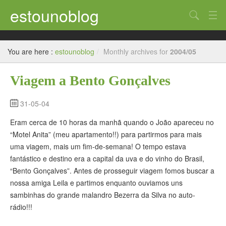
estounoblog
Search
Uncategorized
You are here :
estounoblog
/
Monthly archives for
2004/05
Bélgica
Viagem a Bento Gonçalves
França – Paris
Suiça – Genève
31-05-04
Eram cerca de 10 horas da manhã quando o João apareceu no
Brasil
“Motel Anita” (meu apartamento!!) para partirmos para mais
América do Sul
uma viagem, mais um fim-de-semana! O tempo estava
fantástico e destino era a capital da uva e do vinho do Brasil,
“Bento Gonçalves”. Antes de prosseguir viagem fomos buscar a
nossa amiga Leila e partimos enquanto ouviamos uns
sambinhas do grande malandro Bezerra da Silva no auto-
rádio!!!