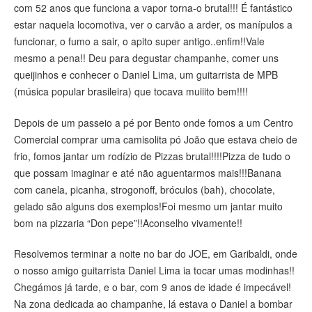
com 52 anos que funciona a vapor torna-o brutal!!! É fantástico
estar naquela locomotiva, ver o carvão a arder, os manípulos a
funcionar, o fumo a sair, o apito super antigo..enfim!!Vale
mesmo a pena!! Deu para degustar champanhe, comer uns
queijinhos e conhecer o Daniel Lima, um guitarrista de MPB
(música popular brasileira) que tocava muiiito bem!!!!
Depois de um passeio a pé por Bento onde fomos a um Centro
Comercial comprar uma camisolita pó João que estava cheio de
frio, fomos jantar um rodízio de Pizzas brutal!!!!Pizza de tudo o
que possam imaginar e até não aguentarmos mais!!!Banana
com canela, picanha, strogonoff, bróculos (bah), chocolate,
gelado são alguns dos exemplos!Foi mesmo um jantar muito
bom na pizzaria “Don pepe”!!Aconselho vivamente!!
Resolvemos terminar a noite no bar do JOE, em Garibaldi, onde
o nosso amigo guitarrista Daniel Lima ia tocar umas modinhas!!
Chegámos já tarde, e o bar, com 9 anos de idade é impecável!
Na zona dedicada ao champanhe, lá estava o Daniel a bombar