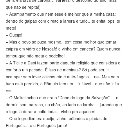
bem, ela tava de carona… vai levar o desconto do ano, mas
que não se repita!)
– Acampamento que nem esse é melhor que a minha casa:
dentro do galpão com direito a lareira e tudo…te enfia, ops, te
mete!
– Queijo!
– Mas o povo se puxa mesmo.. tem coisa melhor que tomar
caipira em vidro de Nescafé e vinho em caneca? Quem nunca
tomou que não meta o bedelho!
– A Tici e a Dani fazem parte daquela religião que considera o
conforto um pecado. É isso né meninas? Só pode ser, ir
acampar sem levar colchonete é auto-flagelo….rss. Mas nem
tudo está perdido, o Rômulo tem um… inflável…que não infla…
rss.
– O Maikel achou que era o “Dono do fogo da Salvação” … e
dormiu sem barraca, no chão, ao lado da lareira… jurando que
o fogo ia durar a noite toda… vinho pra aquecer!
– Que ingredientes: queijo, vinho, bêbados e piadas de
Português… e o Português junto!