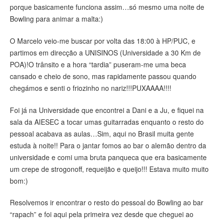
porque basicamente funciona assim…só mesmo uma noite de
Bowling para animar a malta:)
O Marcelo veio-me buscar por volta das 18:00 à HP/PUC, e
partimos em direcção a UNISINOS (Universidade a 30 Km de
POA)!O trânsito e a hora “tardia” puseram-me uma beca
cansado e cheio de sono, mas rapidamente passou quando
chegámos e senti o friozinho no nariz!!!PUXAAAA!!!!
Foi já na Universidade que encontrei a Dani e a Ju, e fiquei na
sala da AIESEC a tocar umas guitarradas enquanto o resto do
pessoal acabava as aulas…Sim, aqui no Brasil muita gente
estuda à noite!! Para o jantar fomos ao bar o alemão dentro da
universidade e comi uma bruta panqueca que era basicamente
um crepe de strogonoff, requeijão e queijo!!! Estava muito muito
bom:)
Resolvemos ir encontrar o resto do pessoal do Bowling ao bar
“rapach” e foi aqui pela primeira vez desde que cheguei ao