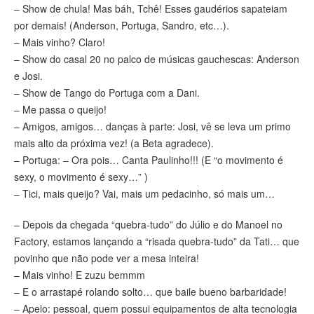
– Show de chula! Mas báh, Tchê! Esses gaudérios sapateiam
por demais! (Anderson, Portuga, Sandro, etc…).
– Mais vinho? Claro!
– Show do casal 20 no palco de músicas gauchescas: Anderson
e Josi.
– Show de Tango do Portuga com a Dani.
– Me passa o queijo!
– Amigos, amigos… danças à parte: Josi, vê se leva um primo
mais alto da próxima vez! (a Beta agradece).
– Portuga: – Ora pois… Canta Paulinho!!! (E “o movimento é
sexy, o movimento é sexy…” )
– Tici, mais queijo? Vai, mais um pedacinho, só mais um…
– Depois da chegada “quebra-tudo” do Júlio e do Manoel no
Factory, estamos lançando a “risada quebra-tudo” da Tati… que
povinho que não pode ver a mesa inteira!
– Mais vinho! E zuzu bemmm
– E o arrastapé rolando solto… que baile bueno barbaridade!
– Apelo: pessoal, quem possui equipamentos de alta tecnologia