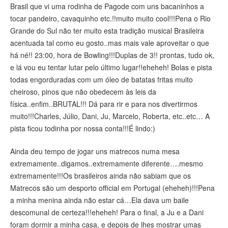
Brasil que vi uma rodinha de Pagode com uns bacaninhos a
tocar pandeiro, cavaquinho etc.!!muito muito cool!!!Pena o Rio
Grande do Sul não ter muito esta tradição musical Brasileira
acentuada tal como eu gosto..mas mais vale aproveitar o que
há né!! 23:00, hora de Bowling!!!Duplas de 3!! prontas, tudo ok,
e lá vou eu tentar lutar pelo último lugar!!eheheh! Bolas e pista
todas engorduradas com um óleo de batatas fritas muito
cheiroso, pinos que não obedecem às leis da
física..enfim..BRUTAL!!! Dá para rir e para nos divertirmos
muito!!!Charles, Júlio, Dani, Ju, Marcelo, Roberta, etc..etc… A
pista ficou todinha por nossa conta!!!É lindo:)
Ainda deu tempo de jogar uns matrecos numa mesa
extremamente..digamos..extremamente diferente….mesmo
extremamente!!!Os brasileiros ainda não sabiam que os
Matrecos são um desporto official em Portugal (eheheh)!!!Pena
a minha menina ainda não estar cá…Ela dava um baile
descomunal de certeza!!!eheheh! Para o final, a Ju e a Dani
foram dormir a minha casa, e depois de lhes mostrar umas